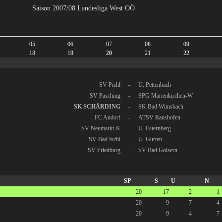
Saison 2007/08 Landesliga West OÖ
05
06
07
08
09
18
19
20
21
22
SV Pichl
-
U. Pettenbach
SV Pasching
-
SPG Marienkirchen-W
SK SCHÄRDING
-
SK Bad Wimsbach
FC Andorf
-
ATSV Ranshofen
SV Neumarkt-K
-
U. Esternberg
SV Bad Ischl
-
U. Gurten
SV Friedburg
-
SV Bad Goisern
SP
S
U
N
20
17
2
1
20
9
7
4
20
9
4
7