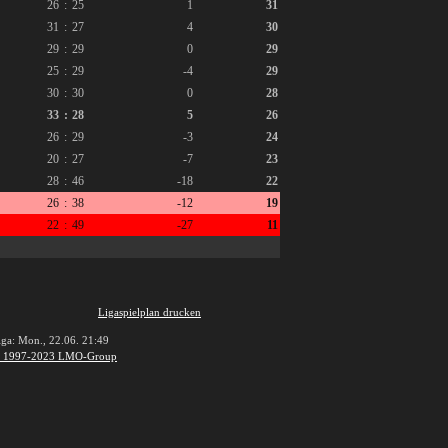
26
:
25
1
31
31
:
27
4
30
29
:
29
0
29
25
:
29
-4
29
30
:
30
0
28
33
:
28
5
26
26
:
29
-3
24
20
:
27
-7
23
28
:
46
-18
22
26
:
38
-12
19
22
:
49
-27
11
Ligaspielplan drucken
iga: Mon., 22.06. 21:49
 1997-2023 LMO-Group