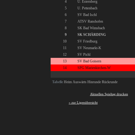
4
U. Esternberg
5
U. Pettenbach
6
SV Bad Ischl
7
ATSV Ranshofen
8
SK Bad Wimsbach
9
SK SCHÄRDING
10
SV Friedburg
11
SV Neumarkt-K
12
SV Pichl
13
SV Bad Goisern
14
SPG Marienkirchen-W
Tabelle
Heim
Auswärts
Hinrunde
Rückrunde
Aktuellen Spieltag drucken
« zur Ligenübersicht