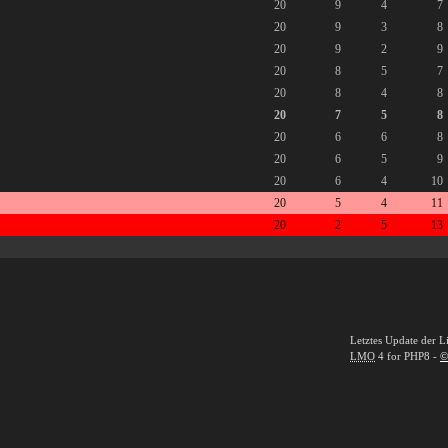
20
9
4
7
20
9
3
8
20
9
2
9
20
8
5
7
20
8
4
8
20
7
5
8
20
6
6
8
20
6
5
9
20
6
4
10
20
5
4
11
20
2
5
13
Letztes Update der L
LMO
4 for PHP8 -
©