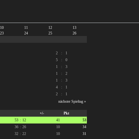
10
11
12
13
23
24
25
26
2
:
1
5
:
0
1
:
3
1
:
2
1
:
3
4
:
1
2
:
1
nächster Spieltag »
+/-
Pkt
53
:
12
41
53
36
:
26
10
34
32
:
22
10
31