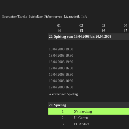
Ergebnisse/Tabelle
Spielpläne
Fieberkurven
Ligastatistik
Info
01
02
03
04
14
15
16
17
20. Spieltag vom 19.04.2008 bis 20.04.2008
18.04.2008 19:30
18.04.2008 19:30
18.04.2008 19:30
19.04.2008 16:00
19.04.2008 16:30
19.04.2008 16:30
19.04.2008 16:30
« vorheriger Spieltag
20. Spieltag
1
SV Pasching
2
U. Gurten
3
FC Andorf