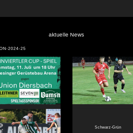
aktuelle News
ON-2024-25
Innv Cup 2026 - Runde 01
Ligaeinteilung 2026/27
...
...
Schwarz-Grün
weiterlesen
weiterlesen