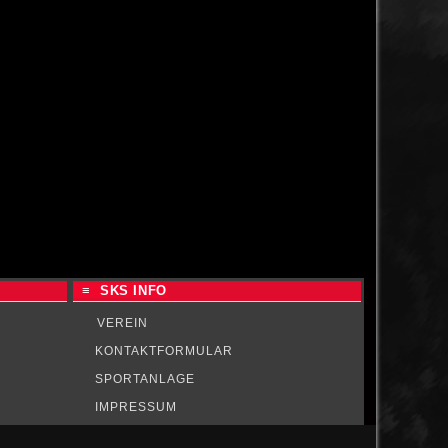
...
weiterlesen
≡ SKS INFO
VEREIN
KONTAKTFORMULAR
SPORTANLAGE
IMPRESSUM