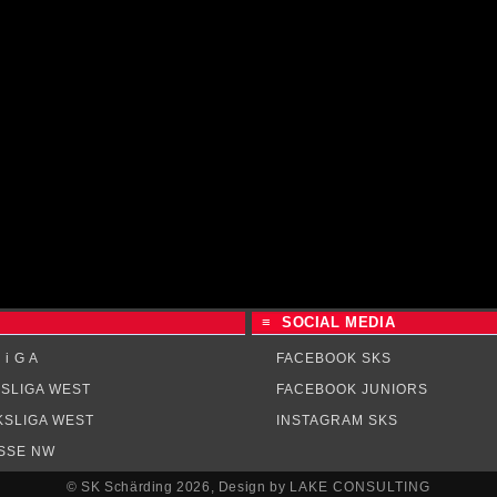
≡ SOCIAL MEDIA
 i G A
FACEBOOK SKS
SLIGA WEST
FACEBOOK JUNIORS
KSLIGA WEST
INSTAGRAM SKS
ASSE NW
© SK Schärding 2026, Design by
LAKE CONSULTING