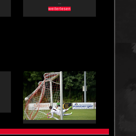
...
weiterlesen
H
LLW 2024/25 - Runde 27 A