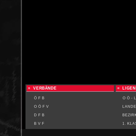
LLW 2024/25 - Runde 26 H
...
weiterlesen
≡ VERBÄNDE
≡ LIGEN
Ö F B
O Ö - L
O Ö F V
LANDE
D F B
BEZIR
B V F
1. KL